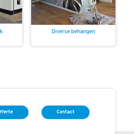
rk
Diverse behangen
fferte
Contact