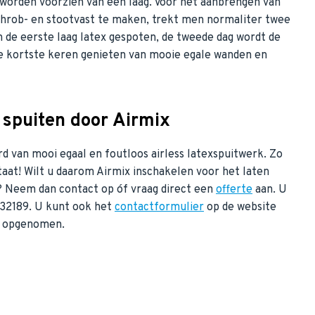
worden voorzien van een laag. Voor het aanbrengen van
chrob- en stootvast te maken, trekt men normaliter twee
n de eerste laag latex gespoten, de tweede dag wordt de
de kortste keren genieten van mooie egale wanden en
n spuiten door Airmix
rd van mooi egaal en foutloos airless latexspuitwerk. Zo
taat! Wilt u daarom Airmix inschakelen voor het laten
? Neem dan contact op óf vraag direct een
offerte
aan. U
632189. U kunt ook het
contactformulier
op de website
 u opgenomen.