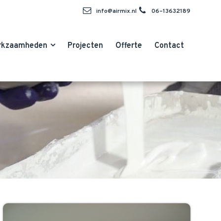
info@airmix.nl
06–13632189
rkzaamheden
Projecten
Offerte
Contact