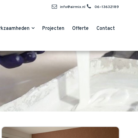
info@airmix.nl
06–13632189
rkzaamheden
Projecten
Offerte
Contact