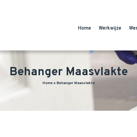
Home
Werkwijze
We
Behanger Maasvlakte
Home
»
Behanger Maasvlakte