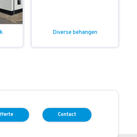
rk
Diverse behangen
fferte
Contact