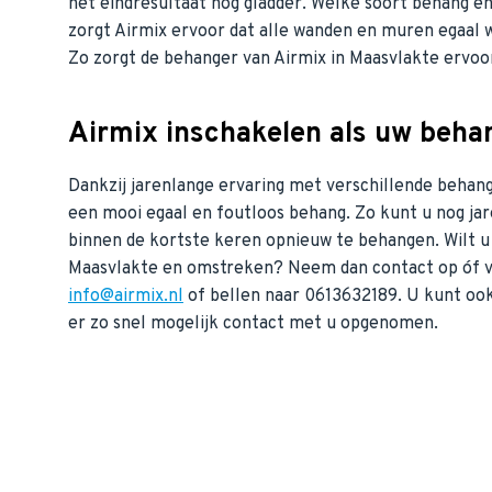
het eindresultaat nog gladder. Welke soort behang en 
zorgt Airmix ervoor dat alle wanden en muren egaal w
Zo zorgt de behanger van Airmix in Maasvlakte ervoor
Airmix inschakelen als uw beha
Dankzij jarenlange ervaring met verschillende behan
een mooi egaal en foutloos behang. Zo kunt u nog ja
binnen de kortste keren opnieuw te behangen. Wilt u
Maasvlakte en omstreken? Neem dan contact op óf v
info@airmix.nl
of bellen naar 0613632189. U kunt oo
er zo snel mogelijk contact met u opgenomen.