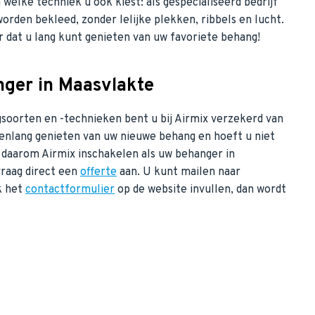
welke techniek u ook kiest: als gespecialiseerd bedrijf
orden bekleed, zonder lelijke plekken, ribbels en lucht.
 dat u lang kunt genieten van uw favoriete behang!
nger in Maasvlakte
gsoorten en -technieken bent u bij Airmix verzekerd van
renlang genieten van uw nieuwe behang en hoeft u niet
 daarom Airmix inschakelen als uw behanger in
raag direct een
offerte
aan. U kunt mailen naar
k het
contactformulier
op de website invullen, dan wordt