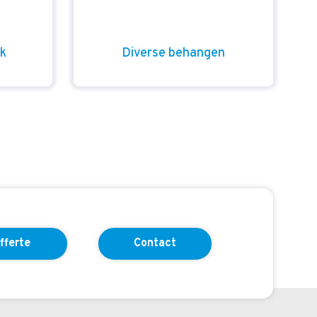
rk
Diverse behangen
fferte
Contact