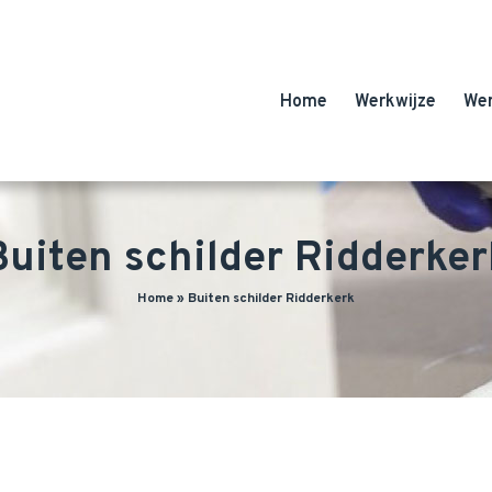
Home
Werkwijze
We
Buiten schilder Ridderker
Home
»
Buiten schilder Ridderkerk