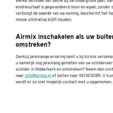
Welke techniek het beste bij uw ondergrond past, ka
eindresultaat is gegarandeerd mooi en egaal, zonder dr
verhoogt de waarde van uw woning, beschermt het ho
mooie uitstraling blijft houden.
Airmix inschakelen als uw buite
omstreken?
Dankzij jarenlange ervaring bent u bij Airmix verzek
u namelijk nog jarenlang genieten van uw schilderwer
schilder in Ridderkerk en omstreken? Neem dan cont
naar
info@airmix.nl
of bellen naar 0613632189. U ku
wordt er zo snel mogelijk contact met u opgenomen.