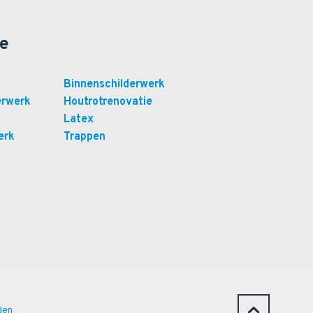
ie
Binnenschilderwerk
erwerk
Houtrotrenovatie
Latex
erk
Trappen
den