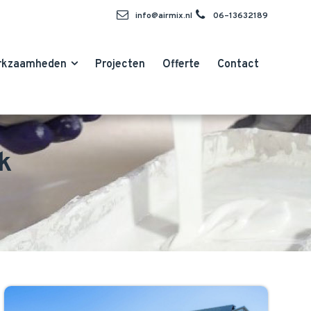
info@airmix.nl
06–13632189
rkzaamheden
Projecten
Offerte
Contact
k