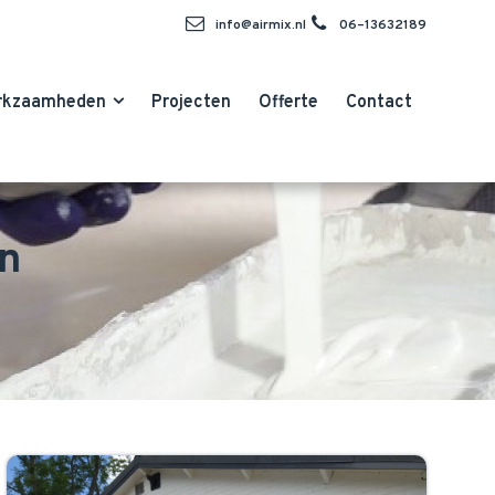
info@airmix.nl
06–13632189
rkzaamheden
Projecten
Offerte
Contact
on