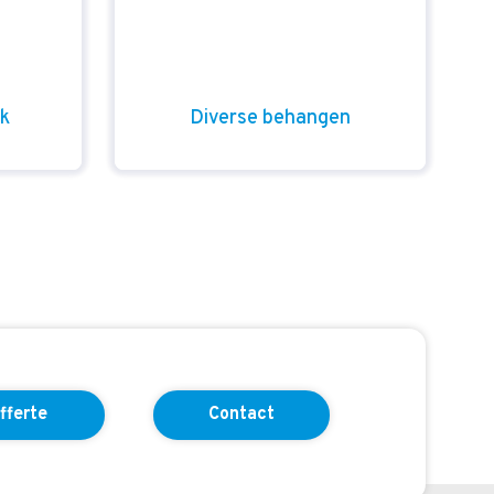
rk
Diverse behangen
fferte
Contact