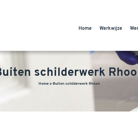
Home
Werkwijze
We
uiten schilderwerk Rho
Home
»
Buiten schilderwerk Rhoon