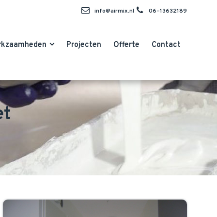
info@airmix.nl
06–13632189
rkzaamheden
Projecten
Offerte
Contact
et