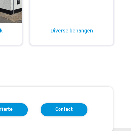
rk
Diverse behangen
fferte
Contact