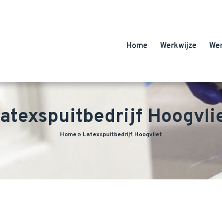
Home
Werkwijze
We
atexspuitbedrijf Hoogvli
Home
»
Latexspuitbedrijf Hoogvliet