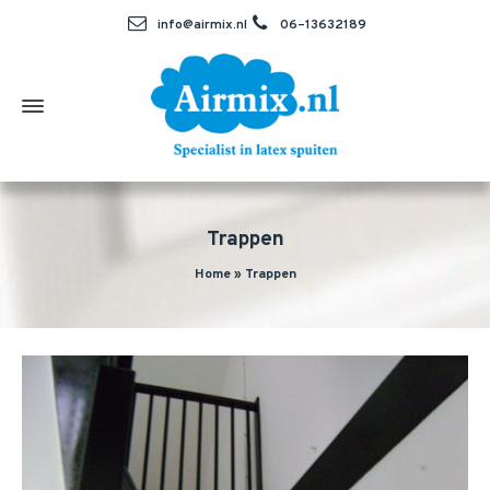
info@airmix.nl
06–13632189
Trappen
Home
»
Trappen