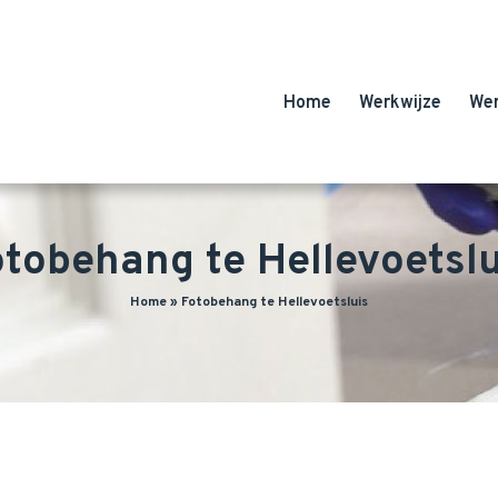
Home
Werkwijze
We
otobehang te Hellevoetslu
Home
»
Fotobehang te Hellevoetsluis