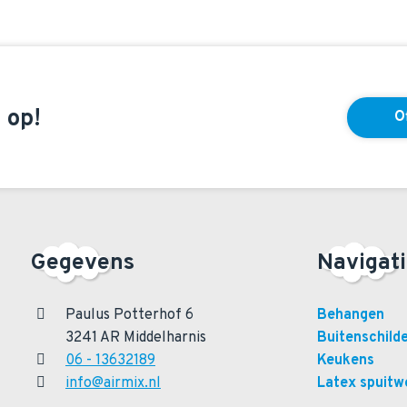
 op!
O
Gegevens
Navigat
Paulus Potterhof 6
Behangen
3241 AR Middelharnis
Buitenschild
06 - 13632189
Keukens
info@airmix.nl
Latex spuitw