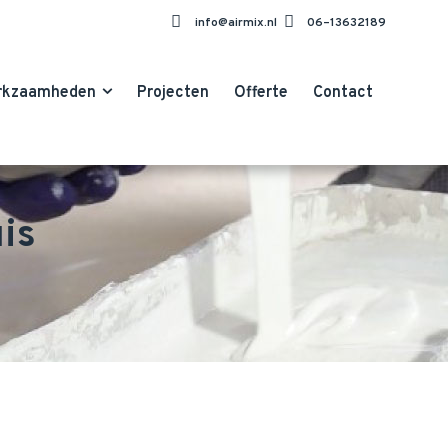
info@airmix.nl
06–13632189
rkzaamheden
Projecten
Offerte
Contact
is