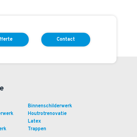
fferte
Contact
ie
Binnenschilderwerk
erwerk
Houtrotrenovatie
Latex
erk
Trappen